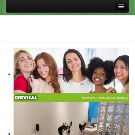
Principal
Procedimentos
Colposcopia
Cirurgia de Alta Frequência
Perguntas frequentes
Vacinas Contra HPV
HPV e Doenças Relacionadas
Doenças sexualmente transmissíveis
Links úteis
Aulas
Fale Conosco